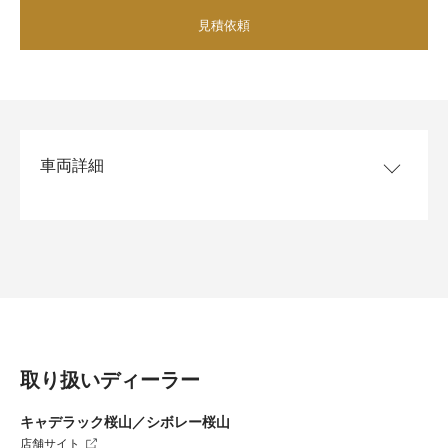
見積依頼
車両詳細
モデル/グレード
コルベット クーペ 3LT
ボディカラー
ブラック
インテリアカラー
アドレナリンレッド ディップド
乗車定員
2名
排気量
6156cc
取り扱いディーラー
エンジン
V型8気筒 OHV / LT2
トランスミッション
8速デュアルクラッチ（DCT）
キャデラック桜山／シボレー桜山
サイズ
全長4650mm 全幅1940mm 全
店舗サイト