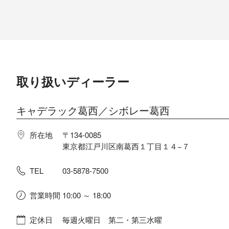
ボディカラー
インテリアカラー
乗車定員
取り扱いディーラー
排気量
キャデラック葛西／シボレー葛西
エンジン
所在地
〒134-0085
東京都江戸川区南葛西１丁目１４−７
トランスミッション
TEL
03-5878-7500
サイズ
営業時間
10:00 ～ 18:00
定休日
毎週火曜日 第二・第三水曜