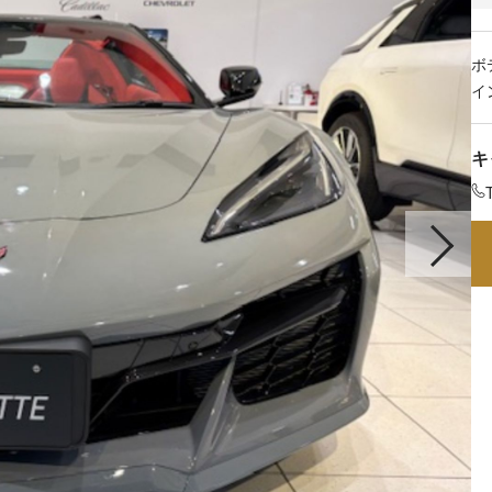
ボ
イ
キ