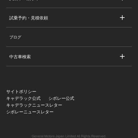
シボレー新車即納車
キャデラック試乗車・展示車
全国の注目の新車即納車
試乗予約・見積依頼
シボレー試乗車・展示車
お問い合わせ
全国の注目の試乗車・展示車
ブログ
試乗予約
見積依頼
中古車検索
キャデラック中古車一覧
シボレー中古車一覧
全国の注目の中古車
サイトポリシー
キャデラック公式
シボレー公式
キャデラックニュースレター
シボレーニュースレター
General Motors Japan Limited All Rights Reserved.