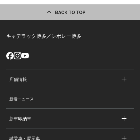
BACK TO TOP
キャデラック博多／シボレー博多
店舗情報
店舗情報
新着ニュース
スタッフ紹介
求人情報
新車即納車
会社概要
キャデラック新車即納車
個人情報の取り扱い
試乗車・展示車