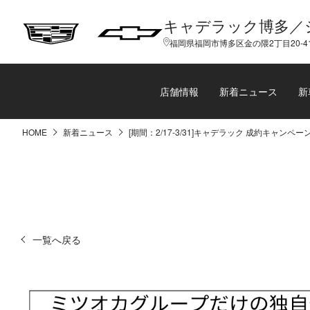
キャデラック博多／
福岡県福岡市博多区金の隈2丁目20-4
店舗情報
新着ニュース
新
HOME
新着ニュース
[期間：2/17-3/31]キャデラック 成約キャンペー
一覧へ戻る