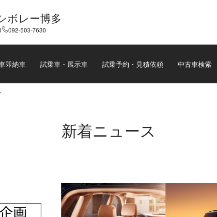
シボレー博多
1
092-503-7630
車即納車
試乗車・展示車
試乗予約・見積依頼
中古車検索
ン
新着ニュース