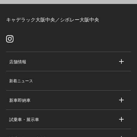
キャデラック大阪中央／シボレー大阪中央
店舗情報
店舗情報
新着ニュース
スタッフ紹介
求人情報
新車即納車
会社概要
キャデラック新車即納車
個人情報の取り扱い
試乗車・展示車
シボレー新車即納車
キャデラック試乗車・展示車
全国の注目の新車即納車