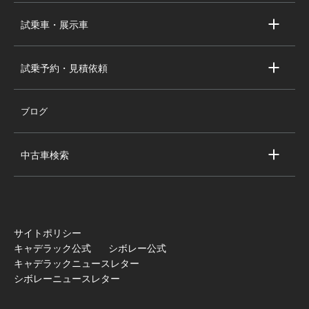
キャデラック新車即納車
個人情報の取り扱い
試乗車・展示車
シボレー新車即納車
キャデラック試乗車・展示車
全国の注目の新車即納車
試乗予約・見積依頼
シボレー試乗車・展示車
お問い合わせ
全国の注目の試乗車・展示車
ブログ
試乗予約
見積依頼
中古車検索
キャデラック中古車一覧
シボレー中古車一覧
全国の注目の中古車
サイトポリシー
キャデラック公式
シボレー公式
キャデラックニュースレター
シボレーニュースレター