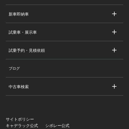
求人情報
新車即納車
会社概要
キャデラック新車即納車
個人情報の取り扱い
試乗車・展示車
シボレー新車即納車
キャデラック試乗車・展示車
全国の注目の新車即納車
試乗予約・見積依頼
シボレー試乗車・展示車
お問い合わせ
全国の注目の試乗車・展示車
ブログ
試乗予約
見積依頼
中古車検索
キャデラック中古車一覧
シボレー中古車一覧
全国の注目の中古車
サイトポリシー
キャデラック公式
シボレー公式