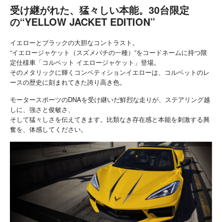
受け継がれた、猛々しい本能。30台限定
の“YELLOW JACKET EDITION”
イエローとブラックの大胆なコントラスト。
“イエロージャケット（スズメバチの一種）”をコードネームに持つ限
定仕様車「コルベット イエロージャケット」登場。
そのメタリックに輝くコンペティションイエローは、コルベットのレ
ースの歴史に刻まれてきた誇り高き色。
モータースポーツのDNAを受け継いだ鮮烈な走りが、ステアリング越
しに、強さと俊敏さ、
そして猛々しさを伝えてきます。比類なき存在感と本能を刺激する興
奮を、体感してください。