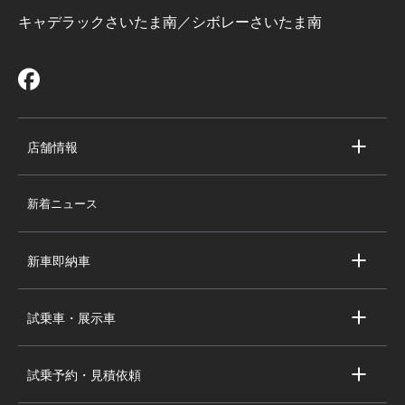
キャデラックさいたま南／シボレーさいたま南
店舗情報
店舗情報
新着ニュース
スタッフ紹介
求人情報
新車即納車
会社概要
キャデラック新車即納車
個人情報の取り扱い
試乗車・展示車
シボレー新車即納車
キャデラック試乗車・展示車
全国の注目の新車即納車
試乗予約・見積依頼
シボレー試乗車・展示車