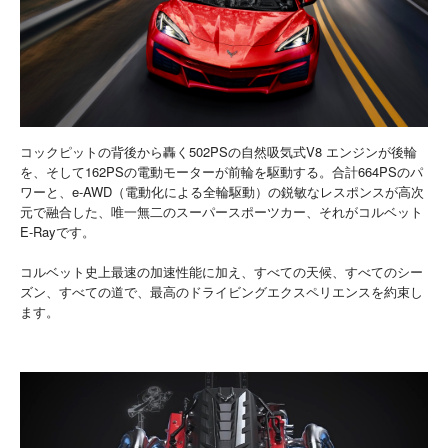
コックピットの背後から轟く502PSの自然吸気式V8 エンジンが後輪
を、そして162PSの電動モーターが前輪を駆動する。合計664PSのパ
ワーと、e-AWD（電動化による全輪駆動）の鋭敏なレスポンスが高次
元で融合した、唯一無二のスーパースポーツカー、それがコルベット
E-Rayです。
コルベット史上最速の加速性能に加え、すべての天候、すべてのシー
ズン、すべての道で、最高のドライビングエクスペリエンスを約束し
ます。