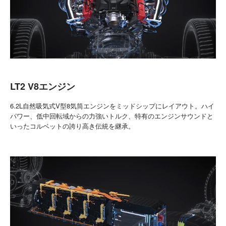
LT2 V8エンジン
6.2L自然吸気式V型8気筒エンジンをミッドシップにレイアウト。ハイ
パワー、低中回転域からの力強いトルク、特有のエンジンサウンドと
いったコルベットの誇り高き伝統を継承。