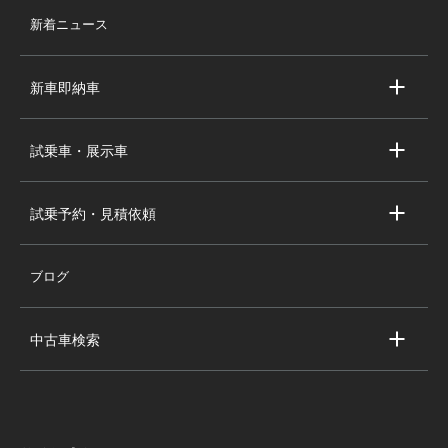
店舗情報
新着ニュース
スタッフ紹介
求人情報
新車即納車
会社概要
キャデラック新車即納車
個人情報の取り扱い
試乗車・展示車
シボレー新車即納車
キャデラック試乗車・展示車
全国の注目の新車即納車
試乗予約・見積依頼
シボレー試乗車・展示車
お問い合わせ
全国の注目の試乗車・展示車
ブログ
試乗予約
見積依頼
中古車検索
キャデラック中古車一覧
シボレー中古車一覧