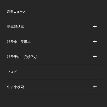
店舗情報
新着ニュース
スタッフ紹介
求人情報
新車即納車
会社概要
キャデラック新車即納車
個人情報の取り扱い
試乗車・展示車
シボレー新車即納車
キャデラック試乗車・展示車
全国の注目の新車即納車
試乗予約・見積依頼
シボレー試乗車・展示車
お問い合わせ
全国の注目の試乗車・展示車
ブログ
試乗予約
見積依頼
中古車検索
キャデラック中古車一覧
シボレー中古車一覧