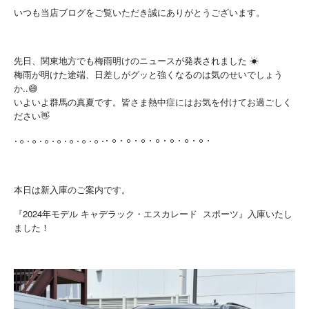
いつも当店ブログをご覧いただき誠にありがとうございます。
先日、関東地方でも梅雨明けのニュースが発表されました ☀
梅雨が明けた途端、日差しがグッと強くなるのは気のせいでしょう
か..😅
いよいよ群馬の真夏です。皆さま熱中症にはお気を付けてお過ごしく
ださい👋
𐄁𐄙𐄁𐄙𐄁𐄙𐄁𐄙𐄁𐄙𐄁𐄙𐄁𐄙𐄁
𐄁𐄙𐄁𐄙𐄁𐄙𐄁𐄙𐄁𐄙𐄁𐄙𐄁𐄙𐄁
本日は新入庫のご案内です。
『2024年モデル キャデラック・エスカレード スポーツ』入庫いたし
ました！