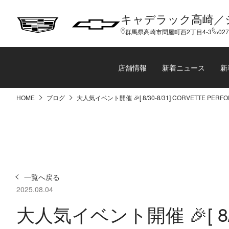
キャデラック高崎／
群馬県高崎市問屋町西2丁目4-3
027
店舗情報
新着ニュース
新
HOME
ブログ
大人気イベント開催 🎉[ 8/30-8/31] CORVETTE PERF
一覧へ戻る
2025.08.04
大人気イベント開催 🎉[ 8/3