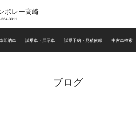
シボレー高崎
-364-3311
車即納車
試乗車・展示車
試乗予約・見積依頼
中古車検索
ブログ