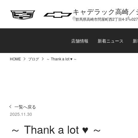
キャデラック高崎／
群馬県高崎市問屋町西2丁目4-3
027
店舗情報
新着ニュース
新
HOME
ブログ
～ Thank a lot ♥ ～
一覧へ戻る
2025.11.30
～ Thank a lot ♥ ～