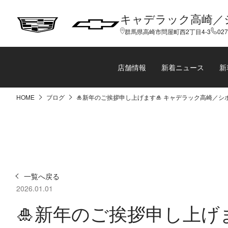
キャデラック高崎／
群馬県高崎市問屋町西2丁目4-3
027
店舗情報
新着ニュース
新
HOME
ブログ
🎍新年のご挨拶申し上げます🎍 キャデラック高崎／シ
一覧へ戻る
2026.01.01
🎍新年のご挨拶申し上げ