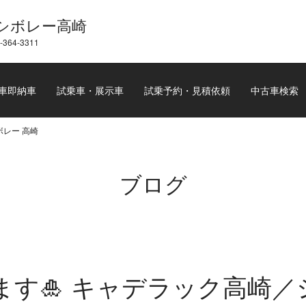
シボレー高崎
-364-3311
車即納車
試乗車・展示車
試乗予約・見積依頼
中古車検索
ボレー 高崎
ブログ
ます🎍 キャデラック高崎／