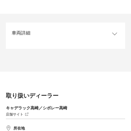
車両詳細
モデル/グレード
XT6 プラチナム
ボディカラー
クリスタルホワイトトゥリコー
ト
インテリアカラー
ジェットブラック／ジェットブ
ラックアクセント
乗車定員
6名
取り扱いディーラー
排気量
3649cc
エンジン
V型6気筒 DOHC／3L
キャデラック高崎／シボレー高崎
店舗サイト
トランスミッション
9速AT
サイズ
全長5060mm 全幅1960mm 全
所在地