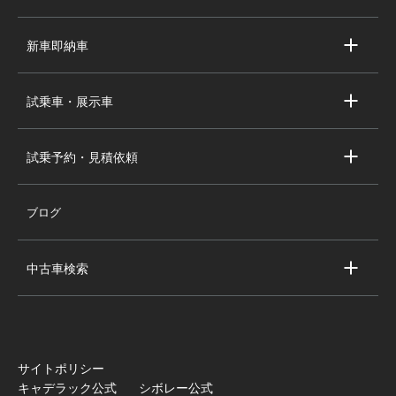
スタッフ紹介
求人情報
新車即納車
会社概要
キャデラック新車即納車
個人情報の取り扱い
試乗車・展示車
シボレー新車即納車
キャデラック試乗車・展示車
全国の注目の新車即納車
試乗予約・見積依頼
シボレー試乗車・展示車
お問い合わせ
全国の注目の試乗車・展示車
ブログ
試乗予約
見積依頼
中古車検索
キャデラック中古車一覧
シボレー中古車一覧
全国の注目の中古車
サイトポリシー
キャデラック公式
シボレー公式