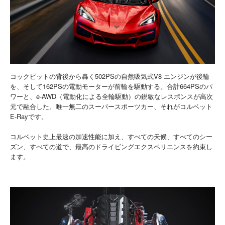
コックピットの背後から轟く502PSの自然吸気式V8 エンジンが後輪
を、そして162PSの電動モーターが前輪を駆動する。合計664PSのパ
ワーと、e-AWD（電動化による全輪駆動）の鋭敏なレスポンスが高次
元で融合した、唯一無二のスーパースポーツカー、それがコルベット
E-Rayです。
コルベット史上最速の加速性能に加え、すべての天候、すべてのシー
ズン、すべての道で、最高のドライビングエクスペリエンスを約束し
ます。