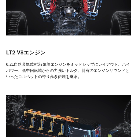
LT2 V8エンジン
6.2L自然吸気式V型8気筒エンジンをミッドシップにレイアウト。ハイ
パワー、低中回転域からの力強いトルク、特有のエンジンサウンドと
いったコルベットの誇り高き伝統を継承。