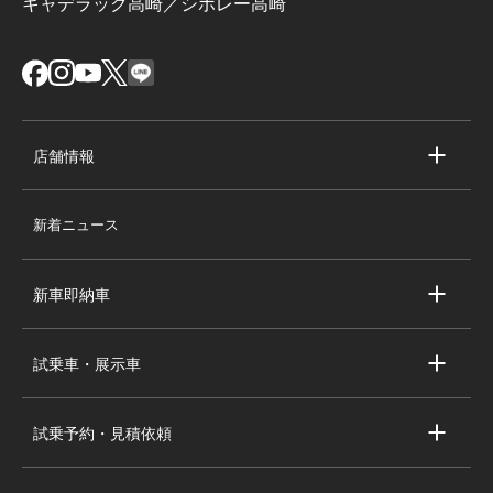
キャデラック高崎／シボレー高崎
店舗情報
店舗情報
新着ニュース
スタッフ紹介
求人情報
新車即納車
会社概要
キャデラック新車即納車
個人情報の取り扱い
試乗車・展示車
シボレー新車即納車
キャデラック試乗車・展示車
全国の注目の新車即納車
試乗予約・見積依頼
シボレー試乗車・展示車
お問い合わせ
全国の注目の試乗車・展示車