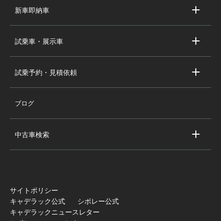
求人情報
新車即納車
会社概要
キャデラック新車即納車
個人情報の取り扱い
試乗車・展示車
シボレー新車即納車
キャデラック試乗車・展示車
全国の注目の新車即納車
試乗予約・見積依頼
シボレー試乗車・展示車
お問い合わせ
全国の注目の試乗車・展示車
ブログ
試乗予約
見積依頼
中古車検索
キャデラック中古車一覧
シボレー中古車一覧
全国の注目の中古車
サイトポリシー
キャデラック公式
シボレー公式
キャデラックニュースレター