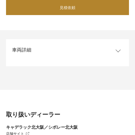
見積依頼
車両詳細
モデル/グレード
コルベット Z06 Santorini
Edition
ボディカラー
ブレードシルバー
インテリアカラー
サントリーニブルー
乗車定員
排気量
取り扱いディーラー
エンジン
V型8気筒DOHC / LT6
キャデラック北大阪／シボレー北大阪
トランスミッション
8速デュアルクラッチ（DCT）
店舗サイト