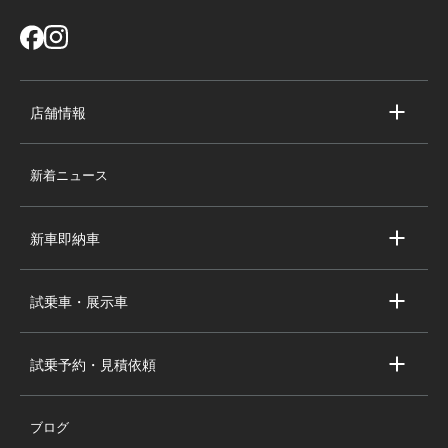
店舗情報
店舗情報
新着ニュース
スタッフ紹介
求人情報
新車即納車
会社概要
キャデラック新車即納車
個人情報の取り扱い
試乗車・展示車
シボレー新車即納車
キャデラック試乗車・展示車
全国の注目の新車即納車
試乗予約・見積依頼
シボレー試乗車・展示車
お問い合わせ
全国の注目の試乗車・展示車
ブログ
試乗予約