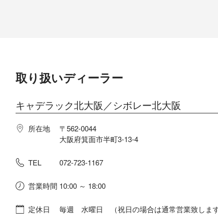
ボディカラー
インテリアカラー
乗車定員
取り扱いディーラー
排気量
キャデラック北大阪／シボレー北大阪
エンジン
所在地
〒562-0044
大阪府箕面市半町3-13-4
トランスミッション
TEL
072-723-1167
サイズ
営業時間
10:00 ～ 18:00
定休日
毎週 水曜日 （祝日の場合は通常営業致しま