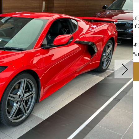
ボ
イ
キ