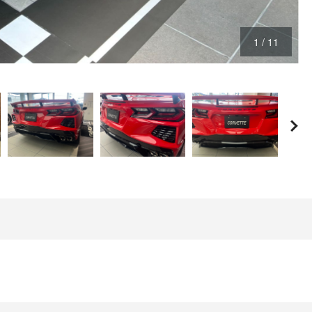
1
/
11
コルベット クーペ 2LT