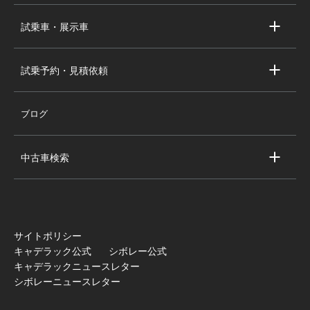
キャデラック新車即納車
個人情報の取り扱い
試乗車・展示車
シボレー新車即納車
キャデラック試乗車・展示車
全国の注目の新車即納車
試乗予約・見積依頼
シボレー試乗車・展示車
お問い合わせ
全国の注目の試乗車・展示車
ブログ
試乗予約
見積依頼
中古車検索
キャデラック中古車一覧
シボレー中古車一覧
全国の注目の中古車
サイトポリシー
キャデラック公式
シボレー公式
キャデラックニュースレター
シボレーニュースレター