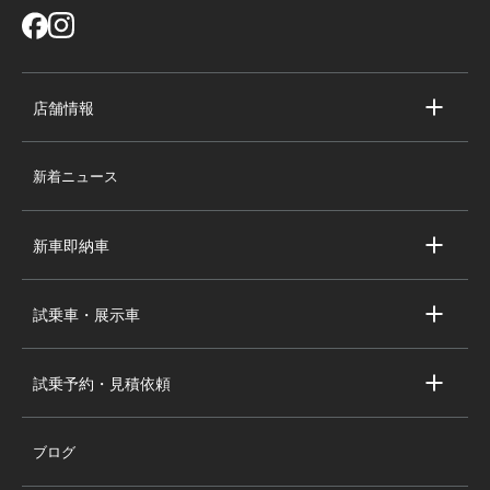
店舗情報
店舗情報
新着ニュース
スタッフ紹介
求人情報
新車即納車
会社概要
キャデラック新車即納車
個人情報の取り扱い
試乗車・展示車
シボレー新車即納車
キャデラック試乗車・展示車
全国の注目の新車即納車
試乗予約・見積依頼
シボレー試乗車・展示車
お問い合わせ
全国の注目の試乗車・展示車
ブログ
試乗予約