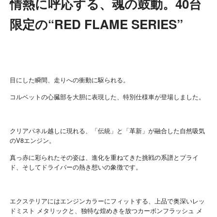
情熱に呼応する、魂の鼓動。40台
限定の“RED FLAME SERIES”
目にした瞬間、走りへの衝動に駆られる。
コルベットの心臓部を大胆に表現した、特別仕様車が登場しました。
クリアパネル越しに現れる、「伝統」と「革新」が融合した自然吸気
のV8エンジン。
真っ赤に彩られたその姿は、進化を重ねてきた挑戦の系譜とプライ
ド、そしてドライバーの熱き想いの象徴です。
エクステリアにはエンジンカラーにフィットする、上品で奥深いレッ
ドミスト メタリックと、独特な煌めきを放つカーボンフラッシュ メ