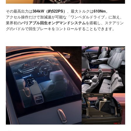
その最高出力は
384kW（約522PS）
、最大トルクは
610Nm
。
アクセル操作だけで加減速が可能な「ワンペダルドライブ」に加え、
業界初の
バリアブル回生オンデマンドシステム
を搭載し、ステアリン
グのパドルで回生ブレーキをコントロールすることもできます。