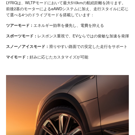
LYRIQは、WLTPモードにおいて最大510kmの航続距離を誇ります。
前後2基のモーターによるeAWDシステムに加え、走行スタイルに応じ
て選べる4つのドライブモードを搭載しています：
ツアーモード：
エネルギー効率を優先し、電費を抑える
スポーツモード：
レスポンス重視で、EVならではの俊敏な加速を発揮
スノー／アイスモード：
滑りやすい路面での安定した走行をサポート
マイモード：
好みに応じたカスタマイズが可能