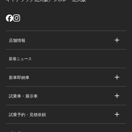
店舗情報
店舗情報
新着ニュース
スタッフ紹介
求人情報
新車即納車
会社概要
キャデラック新車即納車
個人情報の取り扱い
試乗車・展示車
シボレー新車即納車
キャデラック試乗車・展示車
全国の注目の新車即納車
試乗予約・見積依頼
シボレー試乗車・展示車
お問い合わせ
全国の注目の試乗車・展示車