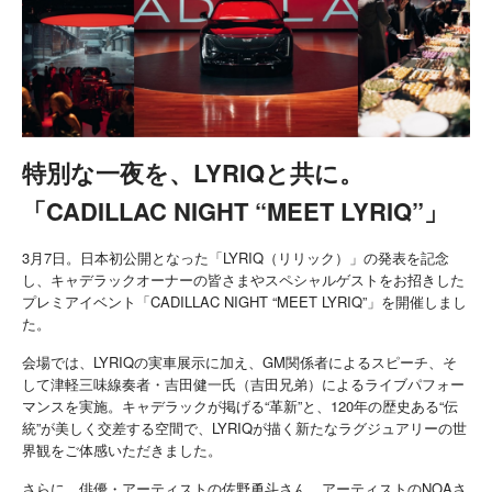
特別な一夜を、LYRIQと共に。
「CADILLAC NIGHT “MEET LYRIQ”」
3月7日。日本初公開となった「LYRIQ（リリック）」の発表を記念
し、キャデラックオーナーの皆さまやスペシャルゲストをお招きした
プレミアイベント「CADILLAC NIGHT “MEET LYRIQ”」を開催しまし
た。
会場では、LYRIQの実車展示に加え、GM関係者によるスピーチ、そ
して津軽三味線奏者・吉田健一氏（吉田兄弟）によるライブパフォー
マンスを実施。キャデラックが掲げる“革新”と、120年の歴史ある“伝
統”が美しく交差する空間で、LYRIQが描く新たなラグジュアリーの世
界観をご体感いただきました。
さらに、俳優・アーティストの佐野勇斗さん、アーティストのNOAさ