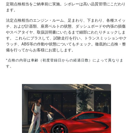
定期点検相当をご納車前に実施。シボレーは高い品質管理にこだわり
ます。
法定点検相当のエンジン・ルーム、足まわり、下まわり、各種スイッ
チ、および計器類、座席ベルトの状態、ダッシュボードや内張の損傷
やスペアタイヤ、取扱説明書にいたるまで細部にわたりチェックしま
す。 これらにプラスして、試験走行を行い、トランスミッションやク
ラッチ、ABS等の作動や状態についてもチェック。徹底的に点検・整
備を行ってからお客様にお渡しします。
*点検の内容は車齢（初度登録日からの経過日数）によって異なりま
す。