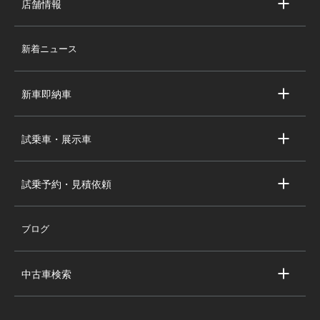
店舗情報
店舗情報
新着ニュース
スタッフ紹介
求人情報
新車即納車
会社概要
キャデラック新車即納車
個人情報の取り扱い
試乗車・展示車
シボレー新車即納車
キャデラック試乗車・展示車
全国の注目の新車即納車
試乗予約・見積依頼
シボレー試乗車・展示車
お問い合わせ
全国の注目の試乗車・展示車
ブログ
試乗予約
見積依頼
中古車検索
キャデラック中古車一覧