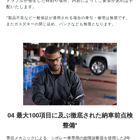
トラブルが発生した時刻や場所、内容によってご要望があれば手
配いたします。
*製品不良など一般保証が適用される場合の牽引・修理は無償です。
またガス欠キーの閉じ込め、パンクなども無償となります。
04 最大100項目に及ぶ徹底された納車前点検
整備*
専任メカニックによる、シボレー車専用の故障診断器を使用した2年