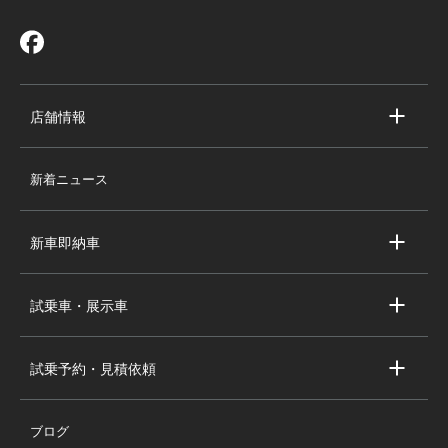
店舗情報
店舗情報
新着ニュース
スタッフ紹介
求人情報
新車即納車
会社概要
キャデラック新車即納車
個人情報の取り扱い
試乗車・展示車
シボレー新車即納車
キャデラック試乗車・展示車
全国の注目の新車即納車
試乗予約・見積依頼
シボレー試乗車・展示車
お問い合わせ
全国の注目の試乗車・展示車
ブログ
試乗予約