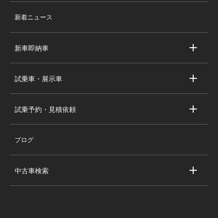
店舗情報
新着ニュース
スタッフ紹介
求人情報
新車即納車
会社概要
キャデラック新車即納車
個人情報の取り扱い
試乗車・展示車
シボレー新車即納車
キャデラック試乗車・展示車
全国の注目の新車即納車
試乗予約・見積依頼
シボレー試乗車・展示車
お問い合わせ
全国の注目の試乗車・展示車
ブログ
試乗予約
見積依頼
中古車検索
キャデラック中古車一覧
シボレー中古車一覧