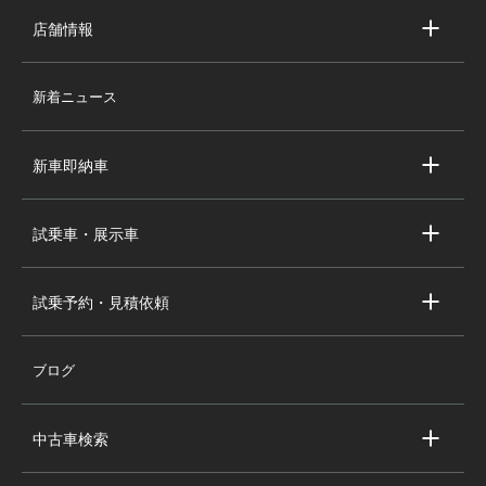
店舗情報
店舗情報
新着ニュース
スタッフ紹介
求人情報
新車即納車
会社概要
キャデラック新車即納車
個人情報の取り扱い
試乗車・展示車
シボレー新車即納車
キャデラック試乗車・展示車
全国の注目の新車即納車
試乗予約・見積依頼
シボレー試乗車・展示車
お問い合わせ
全国の注目の試乗車・展示車
ブログ
試乗予約
見積依頼
中古車検索
キャデラック中古車一覧