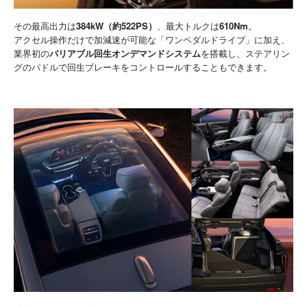
その最高出力は
384kW（約522PS）
、最大トルクは
610Nm
。
アクセル操作だけで加減速が可能な「ワンペダルドライブ」に加え、
業界初の
バリアブル回生オンデマンドシステム
を搭載し、ステアリン
グのパドルで回生ブレーキをコントロールすることもできます。