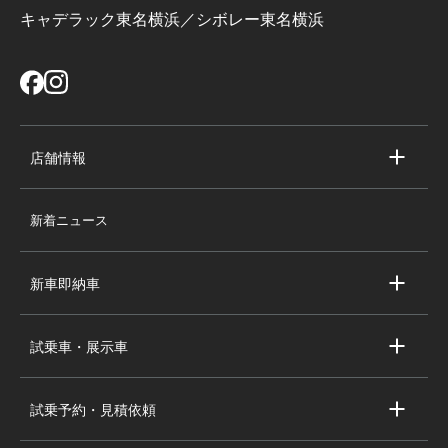
キャデラック東名横浜／シボレー東名横浜
店舗情報
店舗情報
新着ニュース
スタッフ紹介
求人情報
新車即納車
会社概要
キャデラック新車即納車
個人情報の取り扱い
試乗車・展示車
シボレー新車即納車
キャデラック試乗車・展示車
全国の注目の新車即納車
試乗予約・見積依頼
シボレー試乗車・展示車