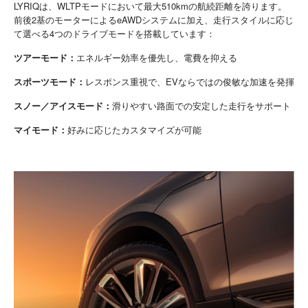
LYRIQは、WLTPモードにおいて最大510kmの航続距離を誇ります。
前後2基のモーターによるeAWDシステムに加え、走行スタイルに応じ
て選べる4つのドライブモードを搭載しています：
ツアーモード：
エネルギー効率を優先し、電費を抑える
スポーツモード：
レスポンス重視で、EVならではの俊敏な加速を発揮
スノー／アイスモード：
滑りやすい路面での安定した走行をサポート
マイモード：
好みに応じたカスタマイズが可能