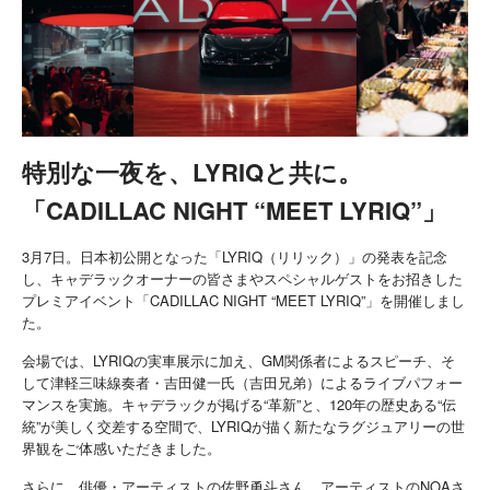
特別な一夜を、LYRIQと共に。
「CADILLAC NIGHT “MEET LYRIQ”」
3月7日。日本初公開となった「LYRIQ（リリック）」の発表を記念
し、キャデラックオーナーの皆さまやスペシャルゲストをお招きした
プレミアイベント「CADILLAC NIGHT “MEET LYRIQ”」を開催しまし
た。
会場では、LYRIQの実車展示に加え、GM関係者によるスピーチ、そ
して津軽三味線奏者・吉田健一氏（吉田兄弟）によるライブパフォー
マンスを実施。キャデラックが掲げる“革新”と、120年の歴史ある“伝
統”が美しく交差する空間で、LYRIQが描く新たなラグジュアリーの世
界観をご体感いただきました。
さらに、俳優・アーティストの佐野勇斗さん、アーティストのNOAさ