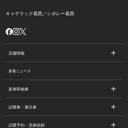
キャデラック葛西／シボレー葛西
店舗情報
店舗情報
新着ニュース
スタッフ紹介
求人情報
新車即納車
会社概要
キャデラック新車即納車
個人情報の取り扱い
試乗車・展示車
シボレー新車即納車
キャデラック試乗車・展示車
全国の注目の新車即納車
試乗予約・見積依頼