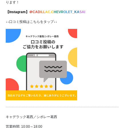
ります！
【In
st
a
gram】
＠CAD
ILL
AC.
C
HEVR
OLET
_
KA
SAI
↓↓口コミ投稿はこちらをタップ↓↓
┈┈┈┈┈┈┈┈┈┈┈┈┈┈┈┈┈┈┈┈┈┈┈┈┈┈┈┈┈┈┈┈┈
キャデラック葛西／シボレー葛西
営業時間: 10:00～18:00