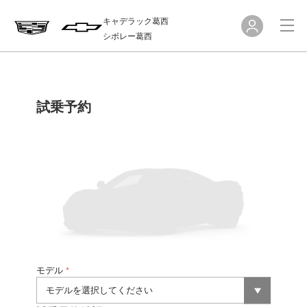
キャデラック葛西
シボレー葛西
試乗予約
モデル
*