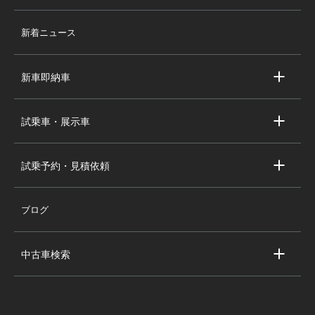
店舗情報
新着ニュース
スタッフ紹介
求人情報
新車即納車
会社概要
キャデラック新車即納車
個人情報の取り扱い
試乗車・展示車
シボレー新車即納車
キャデラック試乗車・展示車
全国の注目の新車即納車
試乗予約・見積依頼
シボレー試乗車・展示車
お問い合わせ
全国の注目の試乗車・展示車
ブログ
試乗予約
見積依頼
中古車検索
キャデラック中古車一覧
シボレー中古車一覧