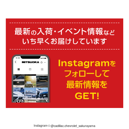
Instagram☆
@cadillac.chevrolet_sakurayama