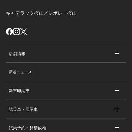
キャデラック桜山／シボレー桜山
店舗情報
店舗情報
新着ニュース
スタッフ紹介
求人情報
新車即納車
会社概要
キャデラック新車即納車
個人情報の取り扱い
試乗車・展示車
シボレー新車即納車
キャデラック試乗車・展示車
全国の注目の新車即納車
試乗予約・見積依頼
シボレー試乗車・展示車