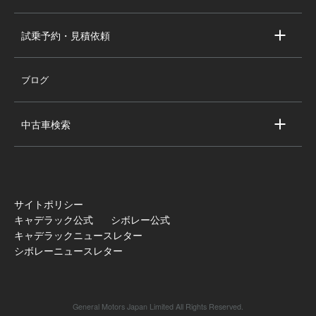
キャデラック試乗車・展示車
全国の注目の新車即納車
試乗予約・見積依頼
シボレー試乗車・展示車
お問い合わせ
全国の注目の試乗車・展示車
ブログ
試乗予約
見積依頼
中古車検索
キャデラック中古車一覧
シボレー中古車一覧
全国の注目の中古車
サイトポリシー
キャデラック公式
シボレー公式
キャデラックニュースレター
シボレーニュースレター
General Motors Japan Limited All Rights Reserved.