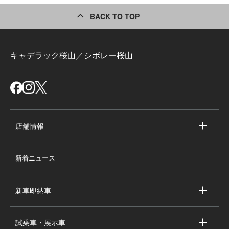
BACK TO TOP
キャデラック桜山／シボレー桜山
店舗情報
店舗情報
新着ニュース
スタッフ紹介
求人情報
新車即納車
会社概要
キャデラック新車即納車
個人情報の取り扱い
試乗車・展示車
シボレー新車即納車