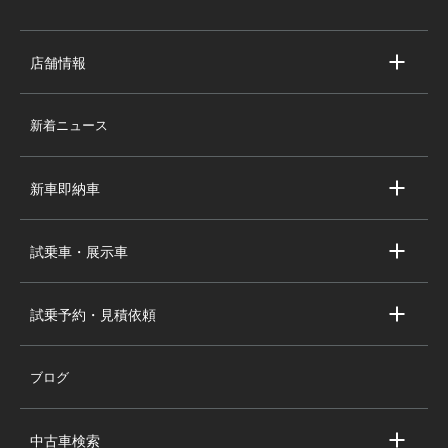
店舗情報
店舗情報
新着ニュース
スタッフ紹介
求人情報
新車即納車
会社概要
キャデラック新車即納車
個人情報の取り扱い
試乗車・展示車
シボレー新車即納車
キャデラック試乗車・展示車
全国の注目の新車即納車
試乗予約・見積依頼
シボレー試乗車・展示車
お問い合わせ
全国の注目の試乗車・展示車
ブログ
試乗予約
見積依頼
中古車検索