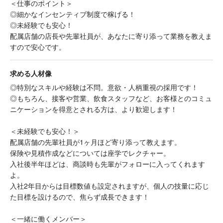
＜仕事のポイント＞
◎細かなインセンティブ制度で稼げる！
◎未経験でも安心！
配属店舗の店長や先輩社員が、あなたに寄り添って業務を教えま
すので安心です。
求める人材像
◎特別なスキルや経験は不問。意欲・人柄重視の採用です！
◎もちろん、接客や営業、飲食スタッフなど、お客様とのコミュ
ニケーションを得意とされる方は、より歓迎します！
＜未経験でも安心！＞
配属店舗の先輩社員が1ヶ月ほど寄り添って教えます。
保険や見積作成などについては座学でレクチャー。
入社後半年ほどは、商談時も先輩がフォローに入ってくれます
よ。
入社2年目からは目標数値も設定されますが、個人の技量に応じ
た目標を設けるので、焦らず成長できます！
＜一緒に働くメンバー＞