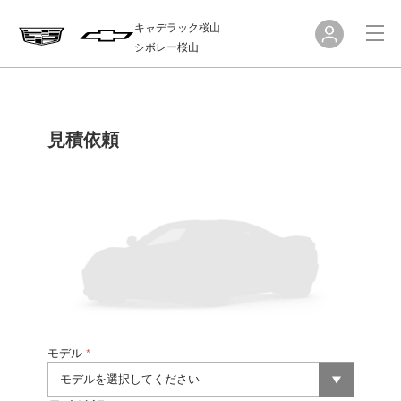
キャデラック桜山
シボレー桜山
見積依頼
モデル
*