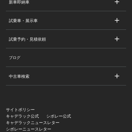
新車即納車
会社概要
キャデラック新車即納車
個人情報の取り扱い
試乗車・展示車
シボレー新車即納車
キャデラック試乗車・展示車
全国の注目の新車即納車
試乗予約・見積依頼
シボレー試乗車・展示車
お問い合わせ
全国の注目の試乗車・展示車
ブログ
試乗予約
見積依頼
中古車検索
キャデラック中古車一覧
シボレー中古車一覧
全国の注目の中古車
サイトポリシー
キャデラック公式
シボレー公式
キャデラックニュースレター
シボレーニュースレター