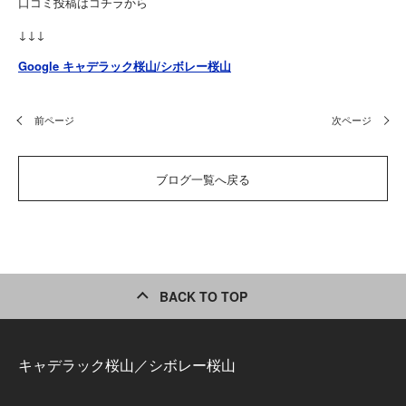
口コミ投稿はコチラから
↓↓↓
Google キャデラック桜山/シボレー桜山
前ページ
次ページ
ブログ一覧へ戻る
BACK TO TOP
キャデラック桜山／シボレー桜山