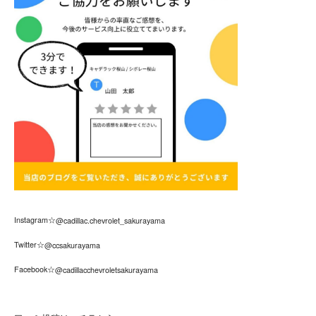
Instagram☆
@cadillac.chevrolet_sakurayama
Twitter☆
@ccsakurayama
Facebook☆
@cadillacchevroletsakurayama