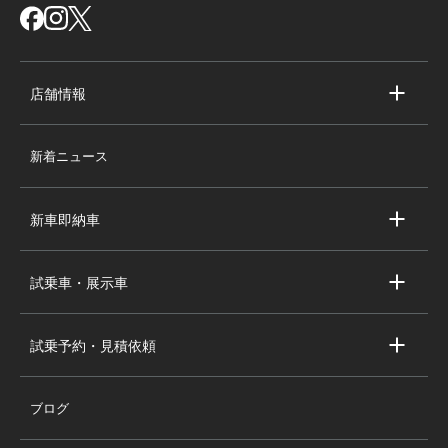
店舗情報
店舗情報
新着ニュース
スタッフ紹介
求人情報
新車即納車
会社概要
キャデラック新車即納車
個人情報の取り扱い
試乗車・展示車
シボレー新車即納車
キャデラック試乗車・展示車
全国の注目の新車即納車
試乗予約・見積依頼
シボレー試乗車・展示車
お問い合わせ
全国の注目の試乗車・展示車
ブログ
試乗予約