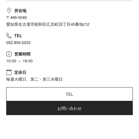
エンジン
その他
所在地
トランスミッション
その他
〒466-0046
サイズ
全長4995mm 全幅1985mm 全
愛知県名古屋市昭和区広見町四丁目45番地の2
高1640mm
TEL
052-859-2033
営業時間
10:00 ～ 18:00
定休日
毎週火曜日、第二・第三水曜日
TEL
お問い合わせ