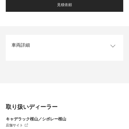
見積依頼
車両詳細
モデル/グレード
LYRIQ SPORT
ボディカラー
ラディアントレッドティントコ
ート パワーサンルーフ+ブラ
ックペインテッドルーフ
インテリアカラー
ジュニパー ウィズ スカイクー
ルグレーアクセント（フルレザ
ー）
取り扱いディーラー
乗車定員
5名
キャデラック桜山／シボレー桜山
排気量
店舗サイト