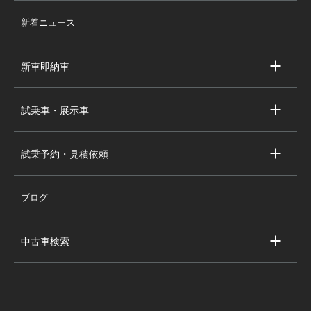
店舗情報
新着ニュース
スタッフ紹介
求人情報
新車即納車
会社概要
キャデラック新車即納車
個人情報の取り扱い
試乗車・展示車
シボレー新車即納車
キャデラック試乗車・展示車
全国の注目の新車即納車
試乗予約・見積依頼
シボレー試乗車・展示車
お問い合わせ
全国の注目の試乗車・展示車
ブログ
試乗予約
見積依頼
中古車検索
キャデラック中古車一覧
シボレー中古車一覧