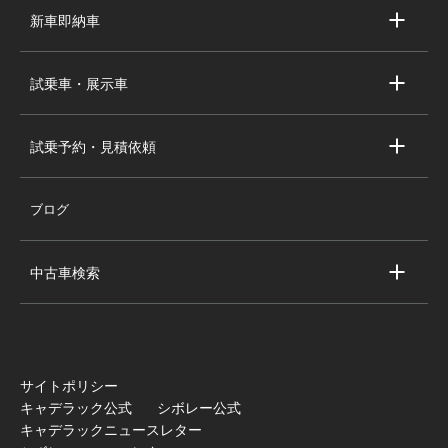
求人情報
新車即納車
会社概要
キャデラック新車即納車
個人情報の取り扱い
試乗車・展示車
シボレー新車即納車
キャデラック試乗車・展示車
全国の注目の新車即納車
試乗予約・見積依頼
シボレー試乗車・展示車
お問い合わせ
全国の注目の試乗車・展示車
ブログ
試乗予約
見積依頼
中古車検索
キャデラック中古車一覧
シボレー中古車一覧
全国の注目の中古車
サイトポリシー
キャデラック公式
シボレー公式
キャデラックニュースレター