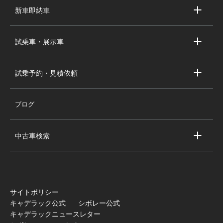
求人情報
新車即納車
会社概要
キャデラック新車即納車
個人情報の取り扱い
試乗車・展示車
シボレー新車即納車
キャデラック試乗車・展示車
全国の注目の新車即納車
試乗予約・見積依頼
シボレー試乗車・展示車
お問い合わせ
全国の注目の試乗車・展示車
ブログ
試乗予約
見積依頼
中古車検索
キャデラック中古車一覧
シボレー中古車一覧
全国の注目の中古車
サイトポリシー
キャデラック公式
シボレー公式
キャデラックニュースレター