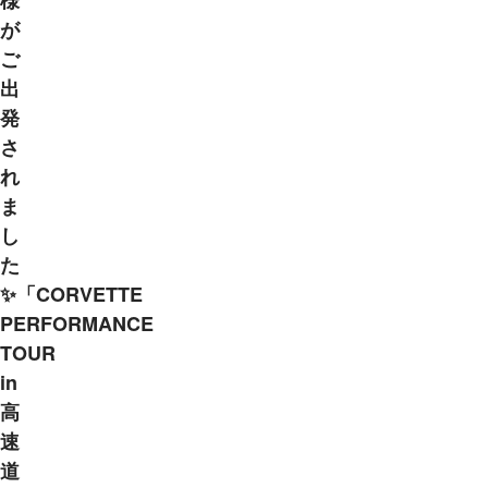
様
が
ご
出
発
さ
れ
ま
し
た
✨「CORVETTE
PERFORMANCE
TOUR
in
高
速
道