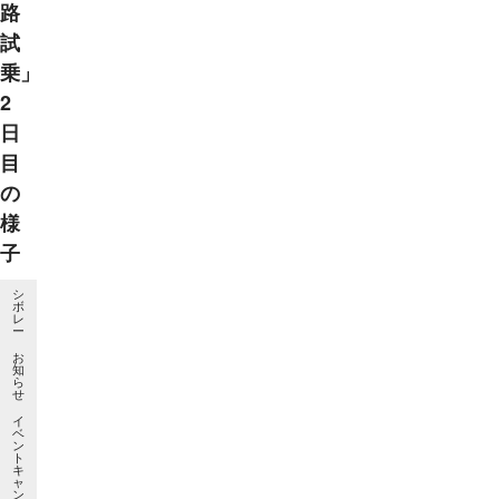
路
試
乗」
2
日
目
の
様
子
シ
ボ
レ
ー
お
知
ら
せ
イ
ベ
ン
ト
キ
ャ
ン