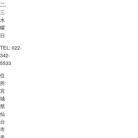
二,
三
水
曜
日
TEL:
022-
342-
5533
住
所:
宮
城
県
仙
台
市
泉