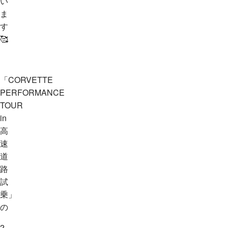
い
ま
す
🥰
「CORVETTE
PERFORMANCE
TOUR
in
高
速
道
路
試
乗」
の
2