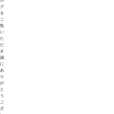
グ
を
ご
覧
い
た
だ
き
誠
に
あ
り
が
と
う
ご
ざ