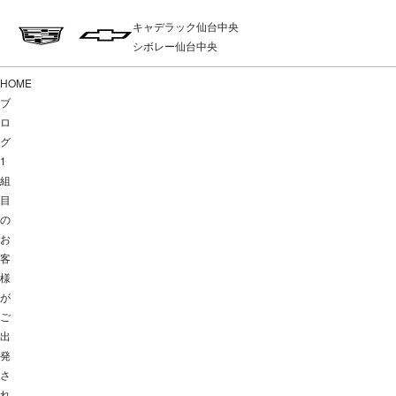
キャデラック仙台中央
シボレー仙台中央
HOME
ブ
ロ
グ
1
組
目
の
お
客
様
が
ご
出
発
さ
れ