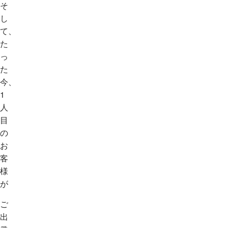
そ
し
て、
た
っ
た
今、
1
人
目
の
お
客
様
が
ご
出