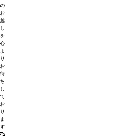
の
お
越
し
を
心
よ
り
お
待
ち
し
て
お
り
ま
す
ご
🥰