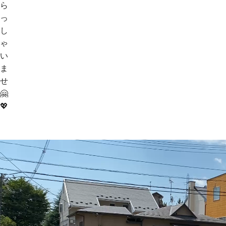
ら
っ
し
ゃ
い
ま
せ
🤗
💖