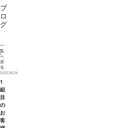
ブ
ロ
グ
一
覧
へ
戻
る
2025.08.24
1
組
目
の
お
客