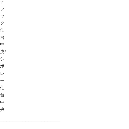
デ
ラ
ッ
ク
仙
台
中
央/
シ
ボ
レ
ー
仙
台
中
央
───────────────────