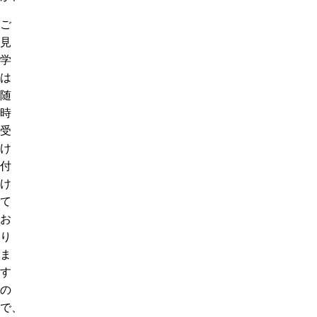
ご
見
学
は
随
時
受
け
付
け
て
お
り
ま
す
の
で、