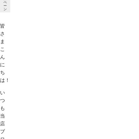
ペ
ー
ン
皆
さ
ま
こ
ん
に
ち
は！
い
つ
も
当
店
ブ
ロ