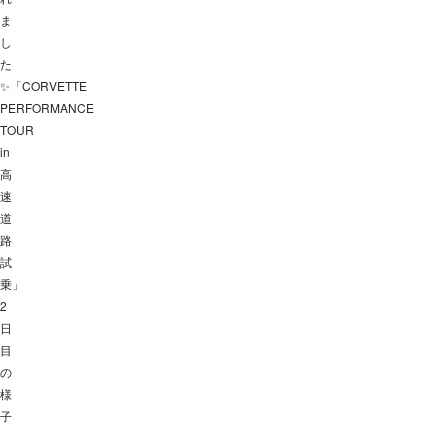
ま
し
た
✨「CORVETTE
PERFORMANCE
TOUR
in
高
速
道
路
試
乗」
2
日
目
の
様
子