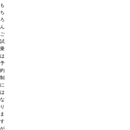
も
ち
ろ
ん
ご
試
乗
は
予
約
制
に
は
な
り
ま
す
が、