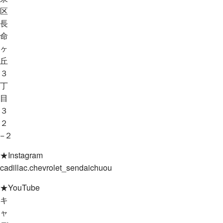
区
長
命
ヶ
丘
３
丁
目
３
２
−２
★Instagram
cadillac.chevrolet_sendaichuou
★YouTube
キ
ャ