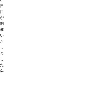
日
目
が
開
催
い
た
し
ま
し
た
🥳