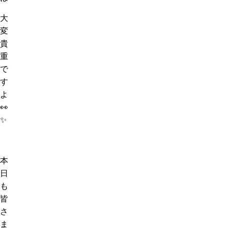
大
変
貴
重
で
す
よ
👀
✨
本
日
も
皆
さ
ま