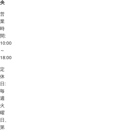
央
営
業
時
間:
10:00
～
18:00
定
休
日:
毎
週
火
曜
日、
第