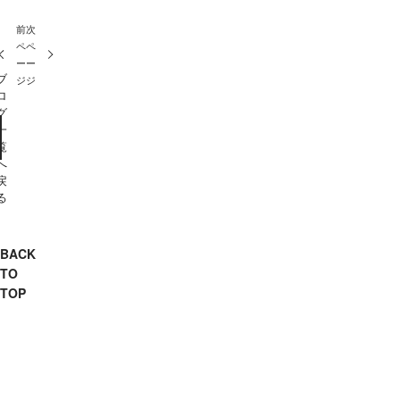
前
次
ペ
ペ
ー
ー
ブ
ジ
ジ
ロ
グ
一
覧
へ
戻
る
BACK
TO
TOP
キ
ャ
デ