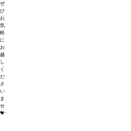
ぜ
ひ
お
気
軽
に
お
越
し
く
だ
さ
い
ま
せ
💝