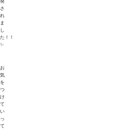
発
さ
れ
ま
し
た！！
✨
お
気
を
つ
け
て
い
っ
て