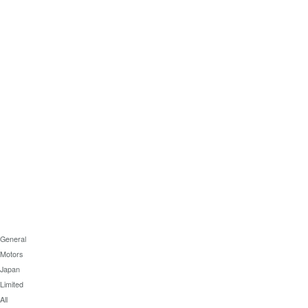
ッ
ー
展
ク
公
示
シ
公
式
車
ボ
式
レ
キャデ
ー
ラック
中
ニュー
古
スレタ
車
ー
一
シボレ
覧
ーニュ
全
ースレ
国
ター
の
注
目
General
の
Motors
中
Japan
古
Limited
車
All