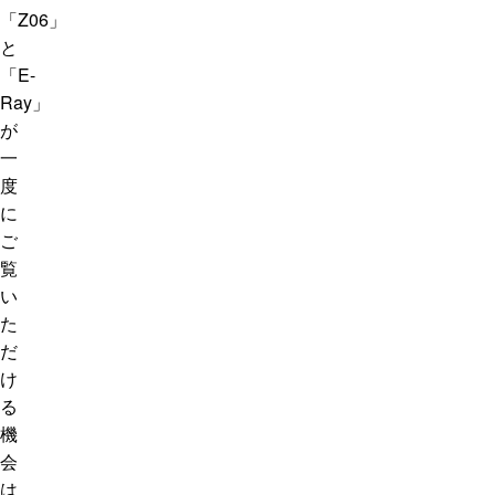
「Z06」
と
「E-
Ray」
が
一
度
に
ご
覧
い
た
だ
け
る
機
会
は