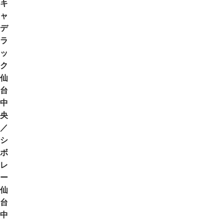
キ
ャ
デ
ラ
ッ
ク
仙
台
中
央
／
シ
ボ
レ
ー
仙
台
中