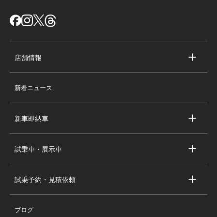
店舗情報
店舗情報
新着ニュース
スタッフ紹介
求人情報
新車即納車
会社概要
キャデラック新車即納車
個人情報の取り扱い
試乗車・展示車
シボレー新車即納車
キャデラック試乗車・展示車
全国の注目の新車即納車
試乗予約・見積依頼
シボレー試乗車・展示車
お問い合わせ
全国の注目の試乗車・展示車
ブログ
試乗予約