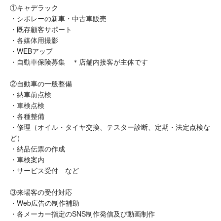
①キャデラック
・シボレーの新車・中古車販売
・既存顧客サポート
・各媒体用撮影
・WEBアップ
・自動車保険募集 ＊店舗内接客が主体です
②自動車の一般整備
・納車前点検
・車検点検
・各種整備
・修理（オイル・タイヤ交換、テスター診断、定期・法定点検な
ど）
・納品伝票の作成
・車検案内
・サービス受付 など
③来場客の受付対応
・Web広告の制作補助
・各メーカー指定のSNS制作発信及び動画制作