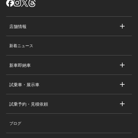
店舗情報
店舗情報
新着ニュース
スタッフ紹介
求人情報
新車即納車
会社概要
キャデラック新車即納車
個人情報の取り扱い
試乗車・展示車
シボレー新車即納車
キャデラック試乗車・展示車
全国の注目の新車即納車
試乗予約・見積依頼
シボレー試乗車・展示車
お問い合わせ
全国の注目の試乗車・展示車
ブログ
試乗予約
見積依頼