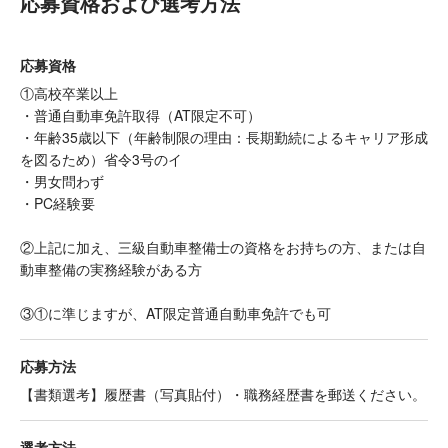
応募資格および選考方法
応募資格
①高校卒業以上
・普通自動車免許取得（AT限定不可）
・年齢35歳以下（年齢制限の理由：長期勤続によるキャリア形成
を図るため）省令3号のイ
・男女問わず
・PC経験要
②上記に加え、三級自動車整備士の資格をお持ちの方、または自
動車整備の実務経験がある方
③①に準じますが、AT限定普通自動車免許でも可
応募方法
【書類選考】履歴書（写真貼付）・職務経歴書を郵送ください。
選考方法