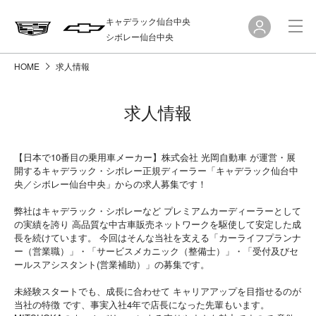
キャデラック仙台中央
シボレー仙台中央
HOME
求人情報
求人情報
【日本で10番目の乗用車メーカー】株式会社 光岡自動車 が運営・展
開するキャデラック・シボレー正規ディーラー「キャデラック仙台中
央／シボレー仙台中央」からの求人募集です！
弊社はキャデラック・シボレーなど プレミアムカーディーラーとして
の実績を誇り 高品質な中古車販売ネットワークを駆使して安定した成
長を続けています。 今回はそんな当社を支える「カーライフプランナ
ー（営業職）」・「サービスメカニック（整備士）」・「受付及びセ
ールスアシスタント(営業補助）」の募集です。
未経験スタートでも、成長に合わせて キャリアアップを目指せるのが
当社の特徴 です、事実入社4年で店長になった先輩もいます。