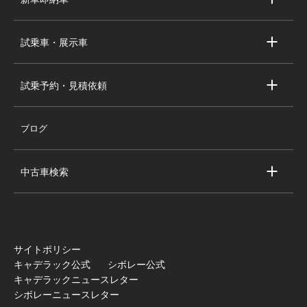
会社概要
キャデラック新車即納車
個人情報の取り扱い
試乗車・展示車
シボレー新車即納車
キャデラック試乗車・展示車
全国の注目の新車即納車
試乗予約・見積依頼
シボレー試乗車・展示車
お問い合わせ
全国の注目の試乗車・展示車
ブログ
試乗予約
見積依頼
中古車検索
キャデラック中古車一覧
シボレー中古車一覧
全国の注目の中古車
サイトポリシー
キャデラック公式
シボレー公式
キャデラックニュースレター
シボレーニュースレター