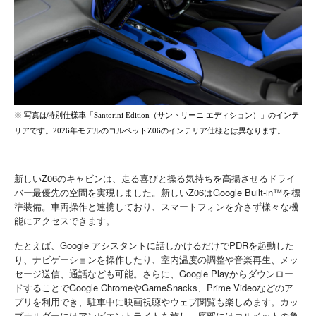
※ 写真は特別仕様車「Santorini Edition（サントリーニ エディション）」のインテ
リアです。2026年モデルのコルベットZ06のインテリア仕様とは異なります。
新しいZ06のキャビンは、走る喜びと操る気持ちを高揚させるドライ
バー最優先の空間を実現しました。新しいZ06はGoogle Built-in™を標
準装備。車両操作と連携しており、スマートフォンを介さず様々な機
能にアクセスできます。
たとえば、Google アシスタントに話しかけるだけでPDRを起動した
り、ナビゲーションを操作したり、室内温度の調整や音楽再生、メッ
セージ送信、通話なども可能。さらに、Google Playからダウンロー
ドすることでGoogle ChromeやGameSnacks、Prime Videoなどのア
プリを利用でき、駐車中に映画視聴やウェブ閲覧も楽しめます。カッ
プホルダーにはアンビエントライトを施し、底部にはコルベットの象