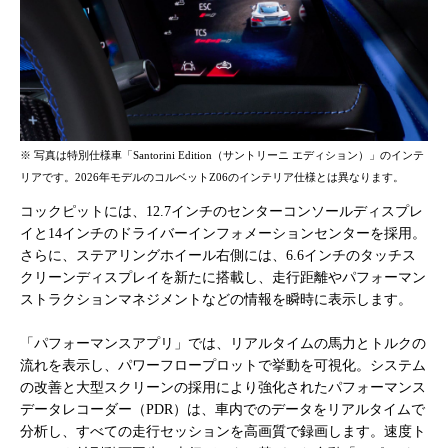
※ 写真は特別仕様車「Santorini Edition（サントリーニ エディション）」のインテ
リアです。2026年モデルのコルベットZ06のインテリア仕様とは異なります。
コックピットには、
12.7
インチのセンターコンソールディスプレ
イと
14
インチのドライバーインフォメーションセンターを採用。
さらに、ステアリングホイール右側には、
6.6
インチのタッチス
クリーンディスプレイを新たに搭載し、走行距離やパフォーマン
ストラクションマネジメントなどの情報を瞬時に表示します。
「パフォーマンスアプリ」では、リアルタイムの馬力とトルクの
流れを表示し、パワーフロープロットで挙動を可視化。システム
の改善と大型スクリーンの採用により強化されたパフォーマンス
データレコーダー（
PDR
）は、車内でのデータをリアルタイムで
分析し、すべての走行セッションを高画質で録画します。速度ト