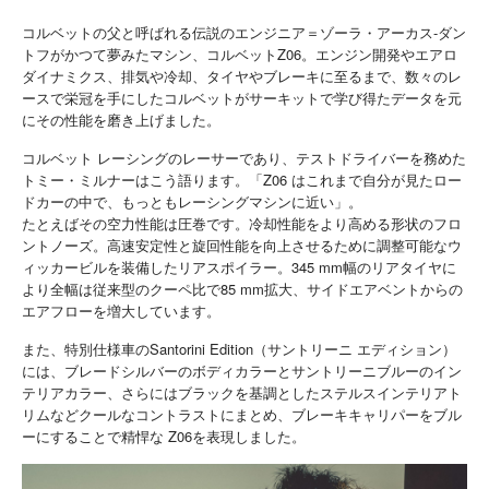
コルベットの父と呼ばれる伝説のエンジニア＝ゾーラ・アーカス-ダン
トフがかつて夢みたマシン、コルベットZ06。エンジン開発やエアロ
ダイナミクス、排気や冷却、タイヤやブレーキに至るまで、数々のレ
ースで栄冠を手にしたコルベットがサーキットで学び得たデータを元
にその性能を磨き上げました。
コルベット レーシングのレーサーであり、テストドライバーを務めた
トミー・ミルナーはこう語ります。「Z06 はこれまで自分が見たロー
ドカーの中で、もっともレーシングマシンに近い」。
たとえばその空力性能は圧巻です。冷却性能をより高める形状のフロ
ントノーズ。高速安定性と旋回性能を向上させるために調整可能なウ
ィッカービルを装備したリアスポイラー。345 mm幅のリアタイヤに
より全幅は従来型のクーペ比で85 mm拡大、サイドエアベントからの
エアフローを増大しています。
また、特別仕様車のSantorini Edition（サントリーニ エディション）
には、ブレードシルバーのボディカラーとサントリーニブルーのイン
テリアカラー、さらにはブラックを基調としたステルスインテリアト
リムなどクールなコントラストにまとめ、ブレーキキャリパーをブル
ーにすることで精悍な Z06を表現しました。