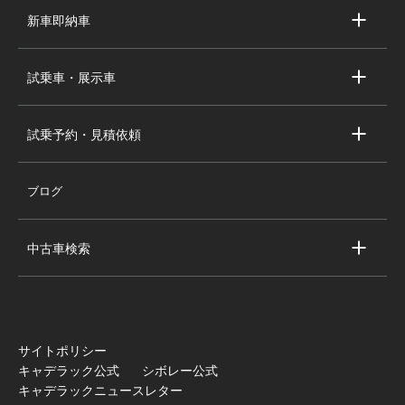
求人情報
新車即納車
会社概要
キャデラック新車即納車
個人情報の取り扱い
試乗車・展示車
シボレー新車即納車
キャデラック試乗車・展示車
全国の注目の新車即納車
試乗予約・見積依頼
シボレー試乗車・展示車
お問い合わせ
全国の注目の試乗車・展示車
ブログ
試乗予約
見積依頼
中古車検索
キャデラック中古車一覧
シボレー中古車一覧
全国の注目の中古車
サイトポリシー
キャデラック公式
シボレー公式
キャデラックニュースレター